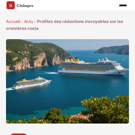
Accueil
›
Actu
›
Profitez des réductions incroyables sur les
croisières costa