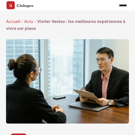
Accueil
›
Actu
›
Visiter Venise : les meilleures expériences à
vivre sur place