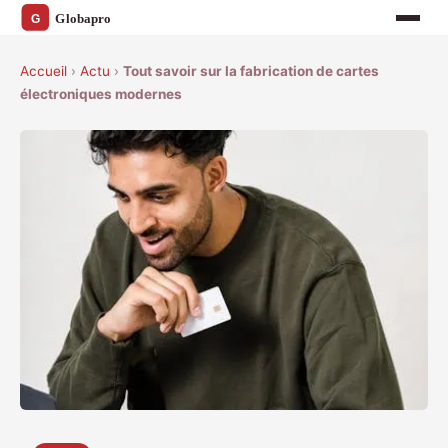
Accueil
›
Actu
›
Tout savoir sur la fabrication de cartes
électroniques modernes