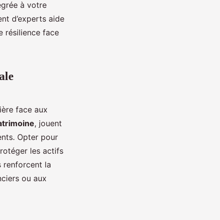
égrée à votre
ent d’experts aide
e résilience face
ale
cière face aux
atrimoine
, jouent
ments. Opter pour
rotéger les actifs
 renforcent la
nciers ou aux