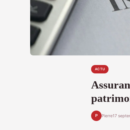
ACTU
Assuranc
patrimo
P
Pierre
17 sept