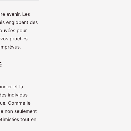
re avenir. Les
mais englobent des
rouvées pour
e vos proches.
 imprévus.
é
ncier et la
des individus
ique. Comme le
ge non seulement
timisées tout en