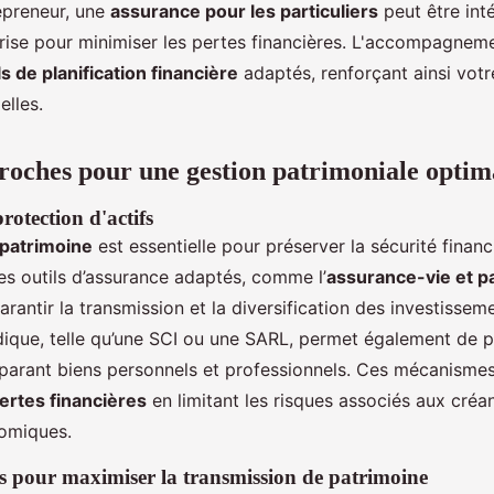
epreneur, une
assurance pour les particuliers
peut être int
prise pour minimiser les pertes financières. L'accompagnem
ls de planification financière
adaptés, renforçant ainsi votr
elles.
proches pour une gestion patrimoniale optim
otection d'actifs
 patrimoine
est essentielle pour préserver la sécurité finan
es outils d’assurance adaptés, comme l’
assurance-vie et p
arantir la transmission et la diversification des investisse
idique, telle qu’une SCI ou une SARL, permet également de p
parant biens personnels et professionnels. Ces mécanismes
ertes financières
en limitant les risques associés aux créa
nomiques.
les pour maximiser la transmission de patrimoine