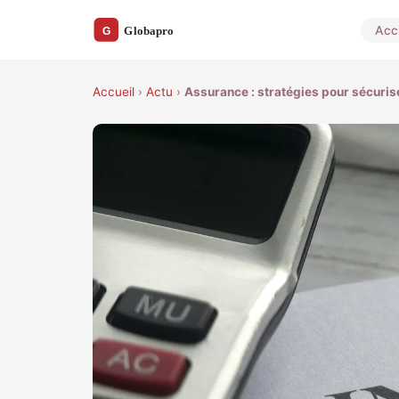
Acc
Accueil
›
Actu
›
Assurance : stratégies pour sécurise