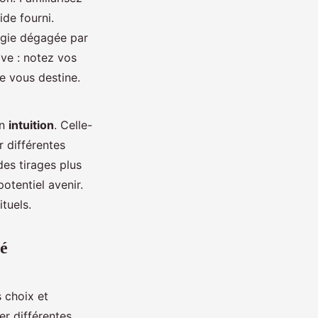
ide fourni.
rgie dégagée par
ive : notez vos
e vous destine.
on
intuition
. Celle-
r différentes
des tirages plus
otentiel avenir.
tuels.
té
s choix et
er différentes