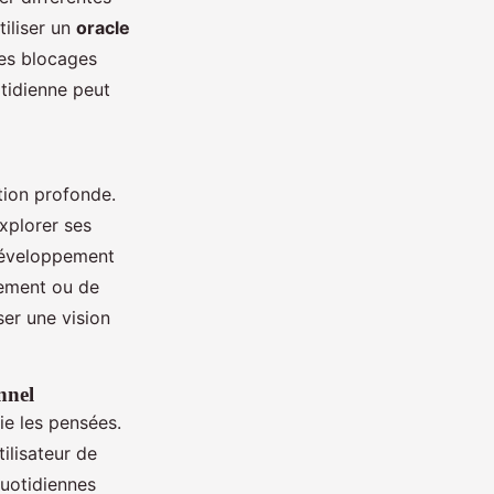
tiliser un
oracle
les blocages
tidienne peut
ction profonde.
xplorer ses
 développement
gement ou de
ser une vision
nnel
fie les pensées.
ilisateur de
quotidiennes