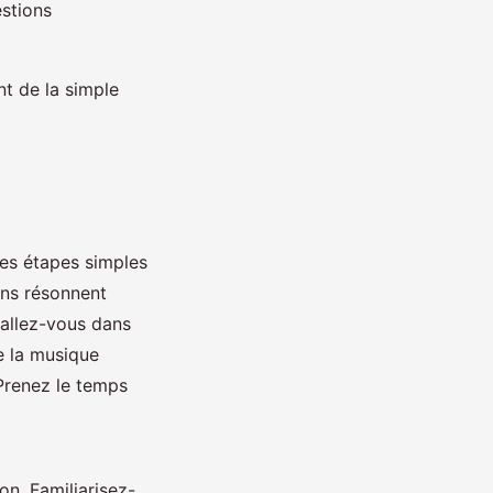
estions
nt de la simple
es étapes simples
ions résonnent
tallez-vous dans
e la musique
 Prenez le temps
ion. Familiarisez-