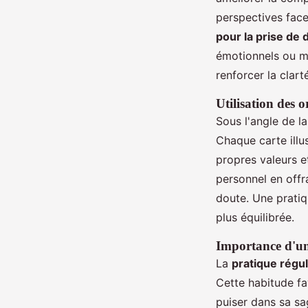
perspectives face
pour la prise de 
émotionnels ou me
renforcer la clart
Utilisation des 
Sous l'angle de l
Chaque carte illu
propres valeurs e
personnel en off
doute. Une pratiqu
plus équilibrée.
Importance d'une
La
pratique régul
Cette habitude fa
puiser dans sa sag