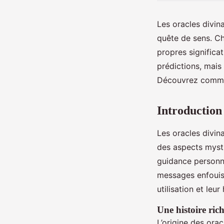
Les oracles divina
quête de sens. Ch
propres significa
prédictions, mais 
Découvrez comment 
Introduction 
Les oracles divina
des aspects mysti
guidance personne
messages enfouis 
utilisation et leur
Une histoire rich
L’origine des ora