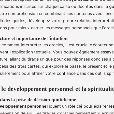
ifications inscrites sur chaque carte ou décrites dans le gu
 votre compréhension en combinant ces contenus avec l'éne
elà des guides, développez votre propre relation interprétat
itions pour mieux cerner les messages personnels que l'oracl
cture et importance de l'intuition
 comment interpréter les oracles, il est crucial d’écouter s
vent l'explication textuelle. Vous pouvez également essaye
ture, allant du tirage unique pour des réponses concises à 
ui des trois cartes, qui explore le passé, le présent et le p
lièrement pour affiner votre confiance dans ces outils spiri
le développement personnel et la spirituali
 dans la prise de décision quotidienne
éveloppement personnel
jouent un rôle clé pour éclairer le
réhension de soi. Les tirages d’oracles permettent d'explor