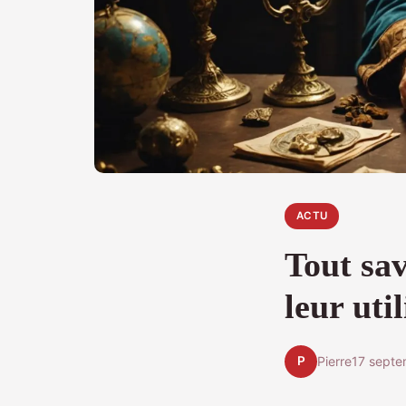
ACTU
Tout sav
leur uti
P
Pierre
17 sept