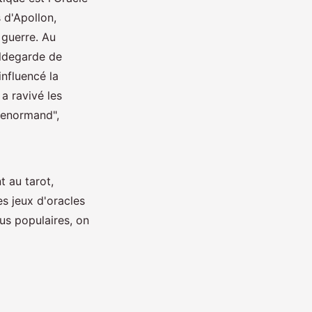
 d'Apollon,
 guerre. Au
ildegarde de
nfluencé la
a ravivé les
Lenormand",
t au tarot,
s jeux d'oracles
us populaires, on