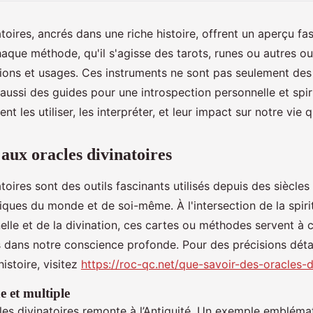
toires, ancrés dans une riche histoire, offrent un aperçu fa
aque méthode, qu'il s'agisse des tarots, runes ou autres ou
tions et usages. Ces instruments ne sont pas seulement de
aussi des guides pour une introspection personnelle et spiri
les utiliser, les interpréter, et leur impact sur notre vie 
aux oracles divinatoires
toires sont des outils fascinants utilisés depuis des siècles
ques du monde et de soi-même. À l'intersection de la spiritu
lle et de la divination, ces cartes ou méthodes servent à 
dans notre conscience profonde. Pour des précisions détail
 histoire, visitez
https://roc-qc.net/que-savoir-des-oracles-d
e et multiple
cles divinatoires remonte à l’Antiquité. Un exemple emblémat