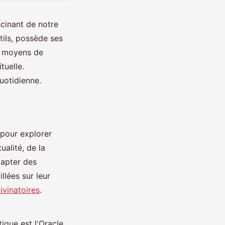
scinant de notre
tils, possède ses
s moyens de
tuelle.
quotidienne.
 pour explorer
alité, de la
capter des
lées sur leur
ivinatoires
.
ique est l'Oracle