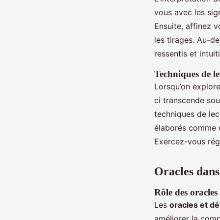
vous avec les sign
Ensuite, affinez
les tirages. Au-d
ressentis et intu
Techniques de le
Lorsqu’on explore
ci transcende sou
techniques de lec
élaborés comme cel
Exercez-vous régu
Oracles dans 
Rôle des oracles
Les
oracles et d
améliorer la comp