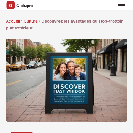
Accueil
›
Culture
›
Découvrez les avantages du stop-trottoir
plat extérieur