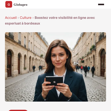
Accueil
›
Culture
›
Boostez votre visibilité en ligne avec
esperluat à bordeaux