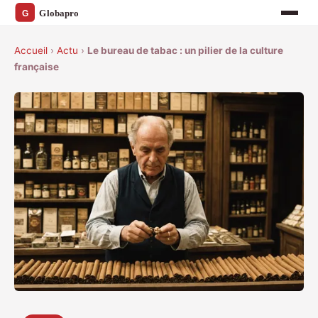
Accueil
›
Actu
›
Le bureau de tabac : un pilier de la culture
française